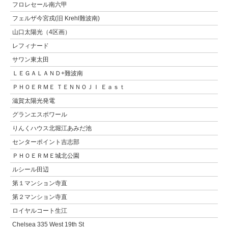
フロレセール南六甲
フェルザ今宮戎(旧 Krehl難波南)
山口太陽光（4区画）
レフィナード
サワン東太田
ＬＥＧＡＬＡＮＤ+難波南
ＰＨＯＥＲＭＥ ＴＥＮＮＯＪＩ Ｅａｓｔ
滋賀太陽光発電
グランエスポワール
りんくハウス北堀江あみだ池
センターポイント吉志部
ＰＨＯＥＲＭＥ城北公園
ルシール田辺
第１マンション寺直
第２マンション寺直
ロイヤルコート生江
Chelsea 335 West 19th St