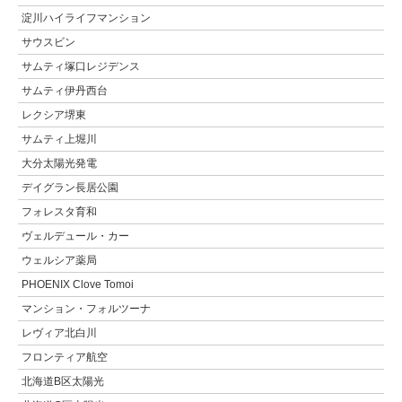
淀川ハイライフマンション
サウスビン
サムティ塚口レジデンス
サムティ伊丹西台
レクシア堺東
サムティ上堀川
大分太陽光発電
デイグラン長居公園
フォレスタ育和
ヴェルデュール・カー
ウェルシア薬局
PHOENIX Clove Tomoi
マンション・フォルツーナ
レヴィア北白川
フロンティア航空
北海道B区太陽光