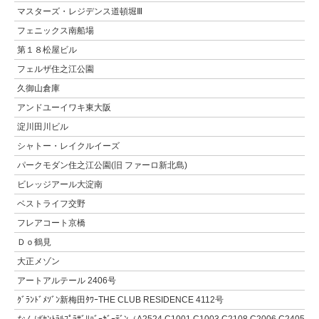
マスターズ・レジデンス道頓堀Ⅲ
フェニックス南船場
第１８松屋ビル
フェルザ住之江公園
久御山倉庫
アンドユーイワキ東大阪
淀川田川ビル
シャトー・レイクルイーズ
パークモダン住之江公園(旧 ファーロ新北島)
ビレッジアール大淀南
ベストライフ交野
フレアコート京橋
Ｄｏ鶴見
大正メゾン
アートアルテール 2406号
ｸﾞﾗﾝﾄﾞﾒｿﾞﾝ新梅田ﾀﾜｰTHE CLUB RESIDENCE 4112号