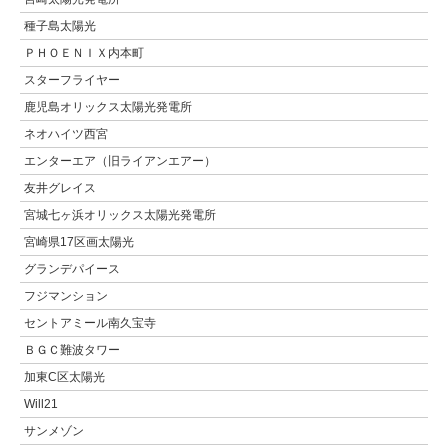
種子島太陽光
ＰＨＯＥＮＩＸ内本町
スターフライヤー
鹿児島オリックス太陽光発電所
ネオハイツ西宮
エンターエア（旧ライアンエアー）
友井グレイス
宮城七ヶ浜オリックス太陽光発電所
宮崎県17区画太陽光
グランデパイース
フジマンション
セントアミール南久宝寺
ＢＧＣ難波タワー
加東C区太陽光
Will21
サンメゾン