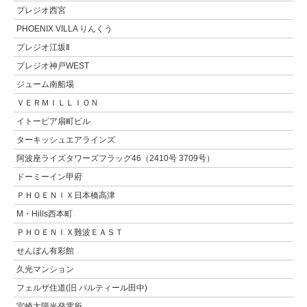
プレジオ西宮
PHOENIX VILLA りんくう
プレジオ江坂Ⅱ
プレジオ神戸WEST
ジューム南船場
ＶＥＲＭＩＬＬＩＯＮ
イトーピア扇町ビル
ターキッシュエアラインズ
阿波座ライズタワーズフラッグ46（2410号 3709号）
ドーミーイン甲府
ＰＨＯＥＮＩＸ日本橋高津
M・Hills西本町
ＰＨＯＥＮＩＸ難波ＥＡＳＴ
せんぼん有彩館
久光マンション
フェルザ住道(旧 パルティール田中)
宮崎太陽光発電所