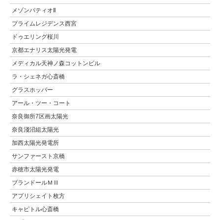
メゾンパティオⅡ
プライムレジデンス西宮
ドゥエリング桜川
京都エナリス太陽光発電
メディカル天神ノ森コットンビル
ラ・シェネガ心斎橋
グラスホッパー
アール・ツー・コート
奈良御所7区画太陽光
奈良淺沼組太陽光
加西太陽光発電所
サンファースト京橋
赤穂市太陽光発電
ブランドールＭⅢ
アプリシェイト枚方
キャピトル心斎橋