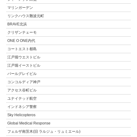
マリンガーデン
リンクハウス難波元町
BRAVE北浜
クリザンテェーモ
ONE O ONE内代
コートエスト都島
江戸堀ウエストビル
江戸堀イーストビル
パールグレイビル
コンコルディア神戸
アクセス谷町ビル
ユナイテッド航空
インドネシア警察
Sky Helicopteros
Global Medical Response
フェルザ南茨木(旧 ラルジュ・リュミエール)