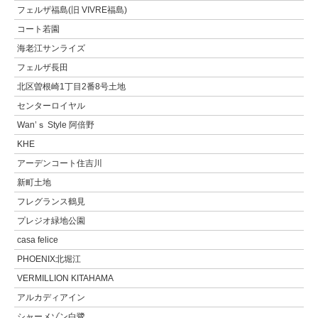
フェルザ福島(旧 VIVRE福島)
コート若園
海老江サンライズ
フェルザ長田
北区曽根崎1丁目2番8号土地
センターロイヤル
Wan’ｓ Style 阿倍野
KHE
アーデンコート住吉川
新町土地
フレグランス鶴見
プレジオ緑地公園
casa felice
PHOENIX北堀江
VERMILLION KITAHAMA
アルカディアイン
シャーメゾン白鷺