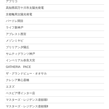
アプリコ
高知県四万十川市太陽光発電
京都亀岡太陽光発電
パードレ関目
ライフ新神戸
アブレスト西宮
メゾンミヤビ
ブリリアン夕陽丘
サムティグランツ神戸
インペリアル奈良大宮
GATHERIA PACE
ザ・グランドビュー・オオサカ
クレシア東心斎橋
エヌズ
ベスピア堺インター店
マスターズ・レジデンス道頓堀Ⅰ
マスターズ・レジデンス道頓堀Ⅱ